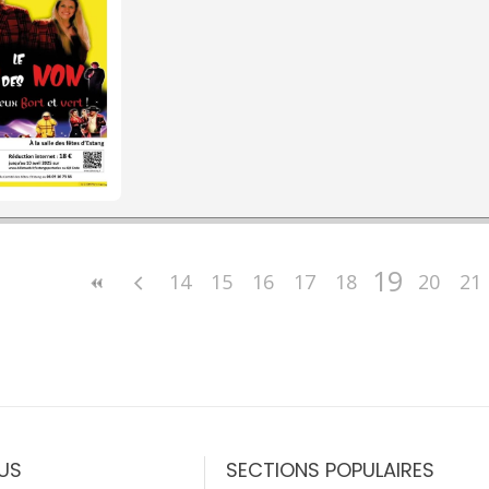
19
14
15
16
17
18
20
21
US
SECTIONS POPULAIRES