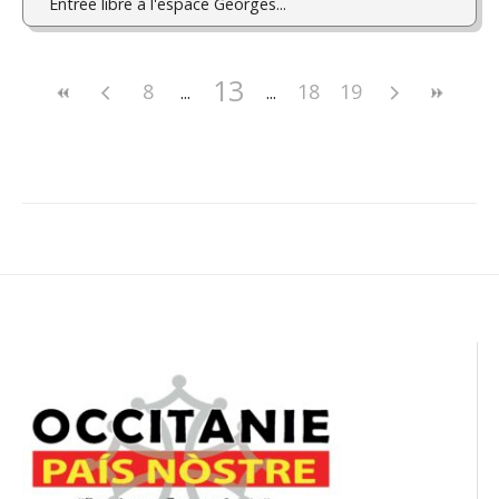
Entrée libre à l'espace Georges...
13
8
18
19