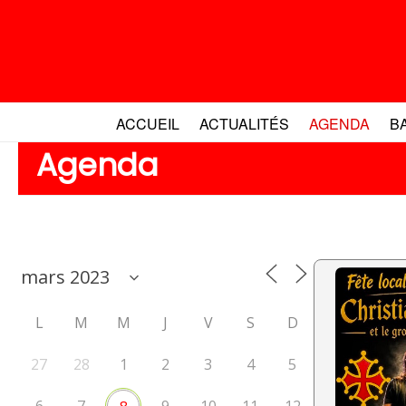
Aller
au
contenu
ACCUEIL
ACTUALITÉS
AGENDA
B
Agenda
L
M
M
J
V
S
D
27
28
1
2
3
4
5