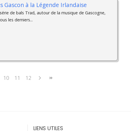
als Gascon à la Légende Irlandaise
érie de bals Trad, autour de la musique de Gascogne,
us les derniers...
10
11
12
LIENS UTILES