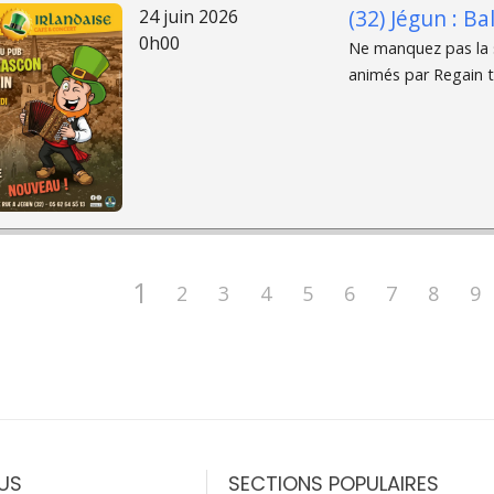
(32) Jégun : B
24 juin 2026
0h00
Ne manquez pas la s
animés par Regain to
1
2
3
4
5
6
7
8
9
US
SECTIONS POPULAIRES