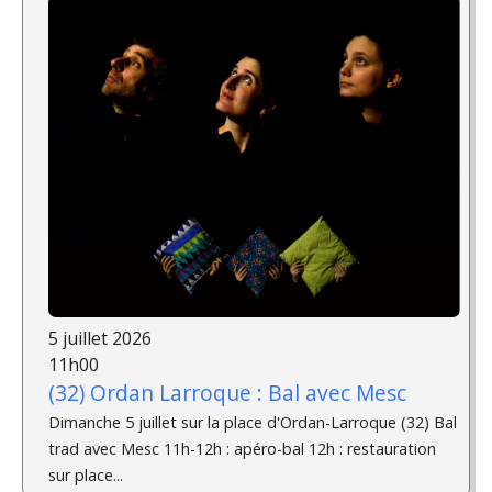
5 juillet 2026
11h00
(32) Ordan Larroque : Bal avec Mesc
Dimanche 5 juillet sur la place d'Ordan-Larroque (32) Bal
trad avec Mesc 11h-12h : apéro-bal 12h : restauration
sur place...