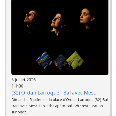
5 juillet 2026
11h00
(32) Ordan Larroque : Bal avec Mesc
Dimanche 5 juillet sur la place d'Ordan-Larroque (32) Bal
trad avec Mesc 11h-12h : apéro-bal 12h : restauration
sur place...