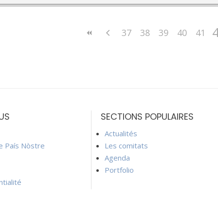
37
38
39
40
41
US
SECTIONS POPULAIRES
Actualités
ie País Nòstre
Les comitats
Agenda
Portfolio
tialité