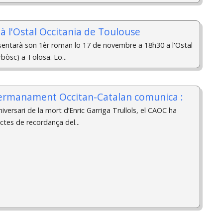
 l'Ostal Occitania de Toulouse
ntarà son 1èr roman lo 17 de novembre a 18h30 a l'Ostal
rbòsc) a Tolosa. Lo...
germanament Occitan-Catalan comunica :
versari de la mort d’Enric Garriga Trullols, el CAOC ha
ctes de recordança del...