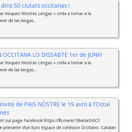
dins 50 ciutats occitanas !
ue Visquen Nòstras Lengas » crida a tornar a la
enir de las lengas...
 OCCITANA LO DISSABTE 1er de JUNH
ue Visquen Nòstras Lengas » crida a tornar a la
enir de las lengas...
invité de PAIS NÒSTRE le 19 avril à l'Ostal
nés
ent sur page Facebook https://fb.me/e/1BwGeDGCS
tie prenante d’un Euro Espace de cohésion Occitano- Catalan