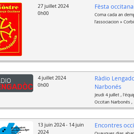
Fèsta occitana
27 juillet 2024
0h00
Coma cada an dempu
l’associacion » Corb
Ràdio Lengadoc 
4 juillet 2024
0h00
Narbonés
Jeudi 4 juillet , l'é
Occitan Narbonés , 3
Encontres occ
13 juin 2024 - 14 juin
2024
Quauques dias abans