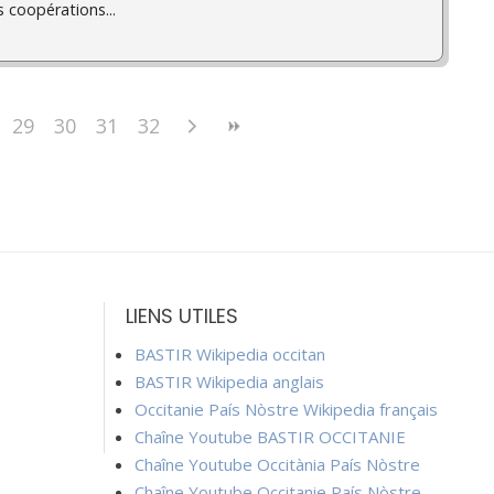
 coopérations...
29
30
31
32
LIENS UTILES
BASTIR Wikipedia occitan
BASTIR Wikipedia anglais
Occitanie País Nòstre Wikipedia français
Chaîne Youtube BASTIR OCCITANIE
Chaîne Youtube Occitània País Nòstre
Chaîne Youtube Occitanie País Nòstre