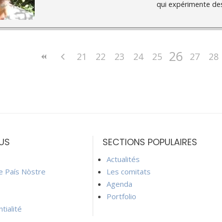
qui expérimente des
26
21
22
23
24
25
27
28
US
SECTIONS POPULAIRES
Actualités
ie País Nòstre
Les comitats
Agenda
Portfolio
tialité