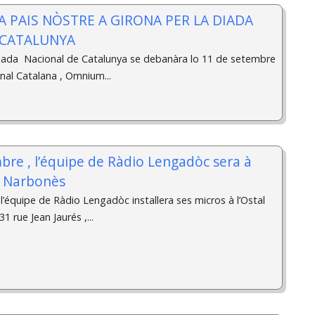
IA PAIS NÒSTRE A GIRONA PER LA DIADA
 CATALUNYA
ada Nacional de Catalunya se debanàra lo 11 de setembre
nal Catalana , Omnium...
bre , l’équipe de Ràdio Lengadòc sera à
n Narbonès
l’équipe de Ràdio Lengadòc installera ses micros à l’Ostal
1 rue Jean Jaurés ,...