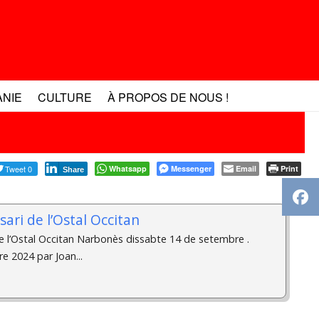
ANIE
CULTURE
À PROPOS DE NOUS !
Tweet 0
Whatsapp
Messenger
Email
Print
Share
sari de l’Ostal Occitan
de l’Ostal Occitan Narbonès dissabte 14 de setembre .
e 2024 par Joan...