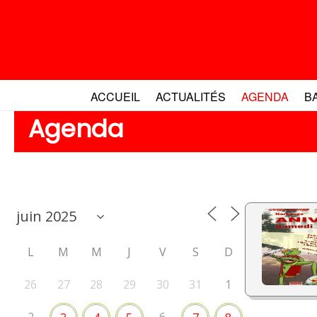
Aller
au
contenu
ACCUEIL
ACTUALITÉS
AGENDA
B
Agenda
L
M
M
J
V
S
D
26
27
28
29
30
31
1