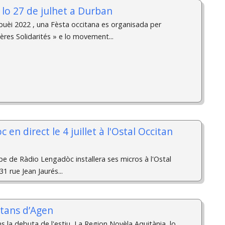
 lo 27 de julhet a Durban
èi 2022 , una Fèsta occitana es organisada per
ières Solidarités » e lo movement...
en direct le 4 juillet à l'Ostal Occitan
quipe de Ràdio Lengadòc installera ses micros à l'Ostal
1 rue Jean Jaurés...
itans d’Agen
 la debuta de l'estiu, La Region Novèla Aquitània, lo