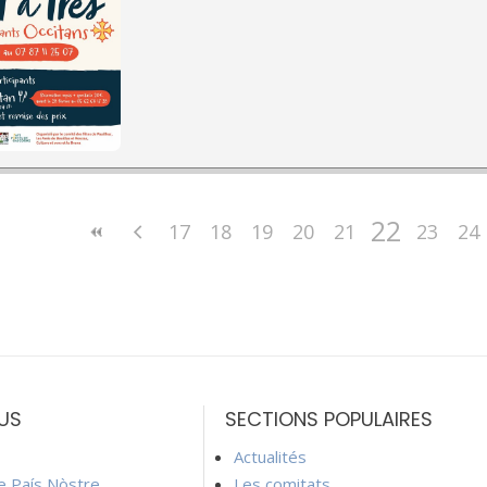
22
17
18
19
20
21
23
24
US
SECTIONS POPULAIRES
Actualités
ie País Nòstre
Les comitats