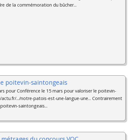
adre de la commémoration du bûcher...
 le poitevin-saintongeais
rs pour Conférence le 15 mars pour valoriser le poitevin-
/actu.fr/.../notre-patois-est-une-langue-une... Contrairement
 poitevin-saintongeais...
ts métrages du concours VOC