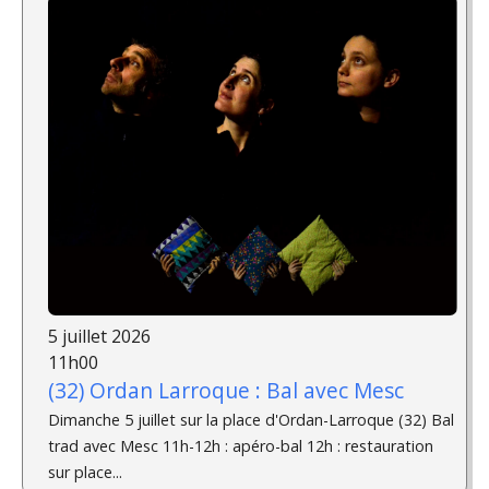
5 juillet 2026
11h00
(32) Ordan Larroque : Bal avec Mesc
Dimanche 5 juillet sur la place d'Ordan-Larroque (32) Bal
trad avec Mesc 11h-12h : apéro-bal 12h : restauration
sur place...