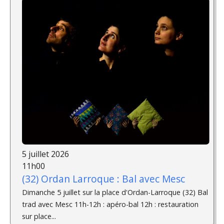
5 juillet 2026
11h00
(32) Ordan Larroque : Bal avec Mesc
Dimanche 5 juillet sur la place d'Ordan-Larroque (32) Bal
trad avec Mesc 11h-12h : apéro-bal 12h : restauration
sur place...