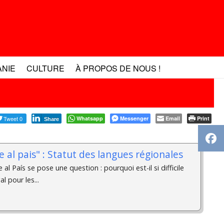
ANIE
CULTURE
À PROPOS DE NOUS !
Tweet 0
Whatsapp
Messenger
Email
Print
Share
e al pais" : Statut des langues régionales
al País se pose une question : pourquoi est-il si difficile
l pour les...