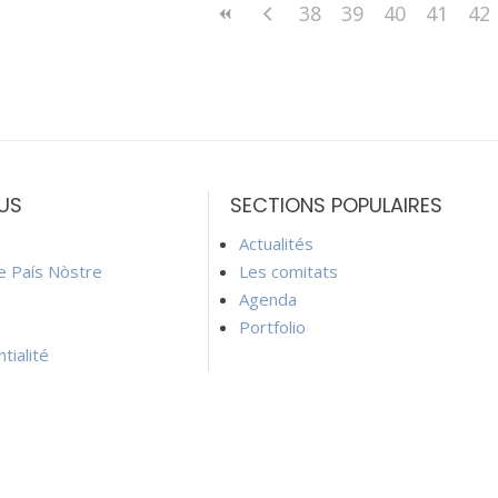
38
39
40
41
42
US
SECTIONS POPULAIRES
Actualités
ie País Nòstre
Les comitats
Agenda
Portfolio
tialité