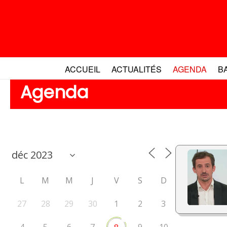
Aller
au
contenu
ACCUEIL
ACTUALITÉS
AGENDA
B
Agenda
L
M
M
J
V
S
D
27
28
29
30
1
2
3