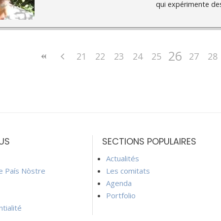
qui expérimente des
26
21
22
23
24
25
27
28
US
SECTIONS POPULAIRES
Actualités
ie País Nòstre
Les comitats
Agenda
Portfolio
tialité