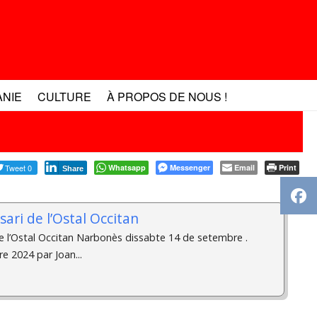
ANIE
CULTURE
À PROPOS DE NOUS !
Tweet 0
Whatsapp
Messenger
Email
Print
Share
sari de l’Ostal Occitan
de l’Ostal Occitan Narbonès dissabte 14 de setembre .
e 2024 par Joan...