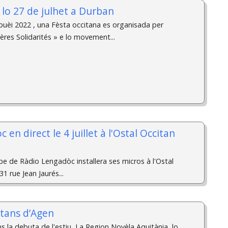
 lo 27 de julhet a Durban
èi 2022 , una Fèsta occitana es organisada per
ières Solidarités » e lo movement...
en direct le 4 juillet à l'Ostal Occitan
quipe de Ràdio Lengadòc installera ses micros à l'Ostal
1 rue Jean Jaurés...
itans d’Agen
 la debuta de l'estiu, La Region Novèla Aquitània, lo