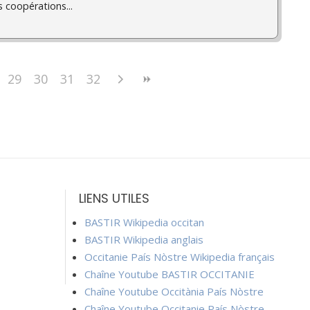
 coopérations...
29
30
31
32
LIENS UTILES
BASTIR Wikipedia occitan
BASTIR Wikipedia anglais
Occitanie País Nòstre Wikipedia français
Chaîne Youtube BASTIR OCCITANIE
Chaîne Youtube Occitània País Nòstre
Chaîne Youtube Occitanie País Nòstre