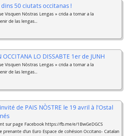
dins 50 ciutats occitanas !
ue Visquen Nòstras Lengas » crida a tornar a la
enir de las lengas...
 OCCITANA LO DISSABTE 1er de JUNH
ue Visquen Nòstras Lengas » crida a tornar a la
enir de las lengas...
invité de PAIS NÒSTRE le 19 avril à l'Ostal
nés
ent sur page Facebook https://fb.me/e/1BwGeDGCS
tie prenante d’un Euro Espace de cohésion Occitano- Catalan