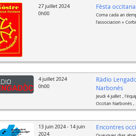
Fèsta occitana
27 juillet 2024
0h00
Coma cada an dempu
l’associacion » Corb
Ràdio Lengadoc 
4 juillet 2024
0h00
Narbonés
Jeudi 4 juillet , l'é
Occitan Narbonés , 3
Encontres occ
13 juin 2024 - 14 juin
2024
Quauques dias abans