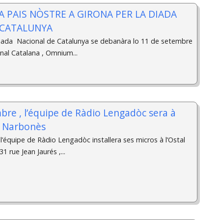
IA PAIS NÒSTRE A GIRONA PER LA DIADA
 CATALUNYA
ada Nacional de Catalunya se debanàra lo 11 de setembre
nal Catalana , Omnium...
bre , l’équipe de Ràdio Lengadòc sera à
n Narbonès
l’équipe de Ràdio Lengadòc installera ses micros à l’Ostal
1 rue Jean Jaurés ,...