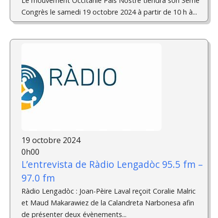
Le mouvement Occitanie Pais Nòstre tiendra son 3éme
Congrès le samedi 19 octobre 2024 à partir de 10 h à...
19 octobre 2024
0h00
L’entrevista de Ràdio Lengadòc 95.5 fm –
97.0 fm
Ràdio Lengadòc : Joan-Pèire Laval reçoit Coralie Malric
et Maud Makarawiez de la Calandreta Narbonesa afin
de présenter deux évènements...