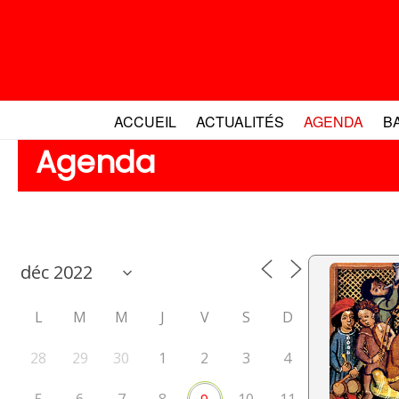
Aller
au
contenu
ACCUEIL
ACTUALITÉS
AGENDA
B
Agenda
L
M
M
J
V
S
D
28
29
30
1
2
3
4