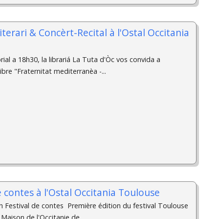
iterari & Concèrt-Recital ­à l'Ostal Occitania
ial a 18h30, la librariá La Tuta d'Òc vos convida a
ibre "Fraternitat mediterranèa -...
e contes à l'Ostal Occitania Toulouse
h Festival de contes ­ Première édition du festival Toulouse
 Maison de l'Occitanie de...