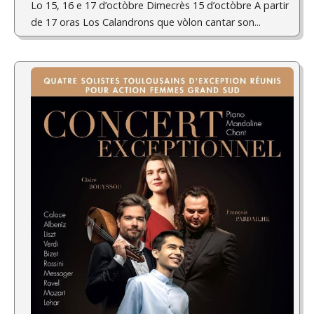
Lo 15, 16 e 17 d’octòbre Dimecrès 15 d’octòbre A partir
de 17 oras Los Calandrons que vòlon cantar son...