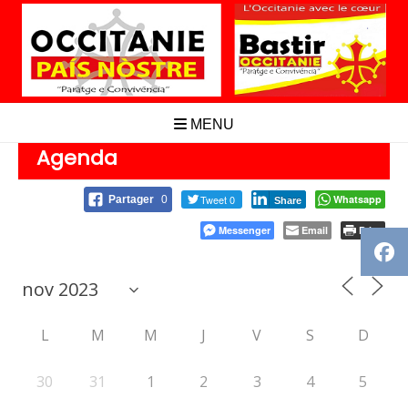
Aller
au
contenu
MENU
Agenda
Tweet 0
Whatsapp
Partager
0
Share
Messenger
Email
Print
L
M
M
J
V
S
D
30
31
1
2
3
4
5