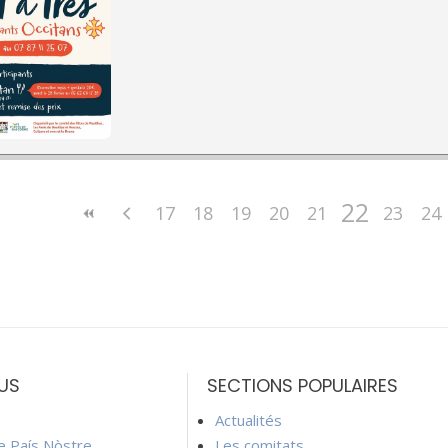
22
17
18
19
20
21
23
24
US
SECTIONS POPULAIRES
Actualités
ie País Nòstre
Les comitats