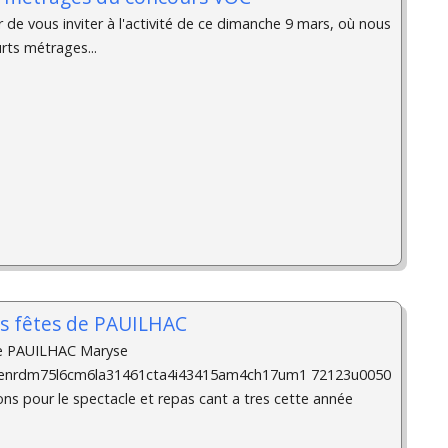
r de vous inviter à l'activité de ce dimanche 9 mars, où nous
rts métrages...
es fêtes de PAUILHAC
de PAUILHAC Maryse
tenrdm75l6cm6la31461cta4i43415am4ch17um1 72123u0050
ons pour le spectacle et repas cant a tres cette année