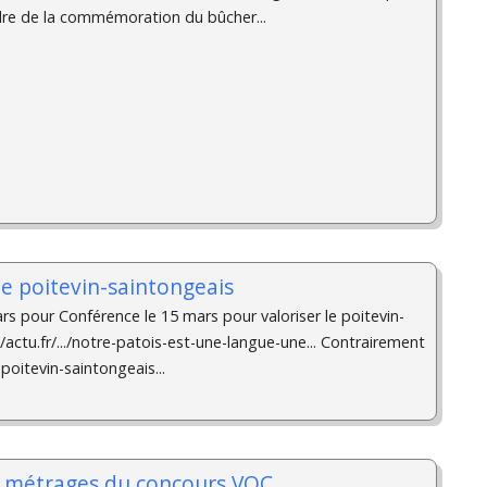
adre de la commémoration du bûcher...
 le poitevin-saintongeais
rs pour Conférence le 15 mars pour valoriser le poitevin-
/actu.fr/.../notre-patois-est-une-langue-une... Contrairement
 poitevin-saintongeais...
ts métrages du concours VOC