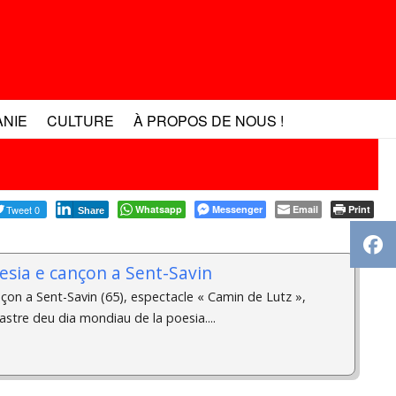
ANIE
CULTURE
À PROPOS DE NOUS !
Tweet 0
Whatsapp
Messenger
Email
Print
Share
esia e cançon a Sent-Savin
çon a Sent-Savin (65), espectacle « Camin de Lutz »,
astre deu dia mondiau de la poesia....