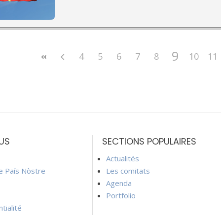
9
4
5
6
7
8
10
11
US
SECTIONS POPULAIRES
Actualités
ie País Nòstre
Les comitats
Agenda
Portfolio
tialité