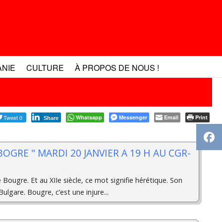
ANIE
CULTURE
À PROPOS DE NOUS !
Tweet 0
Whatsapp
Messenger
Email
Print
Share
" BOGRE " MARDI 20 JANVIER A 19 H AU CGR-
 Bougre. Et au XIIe siècle, ce mot signifie hérétique. Son
ulgare. Bougre, c’est une injure...