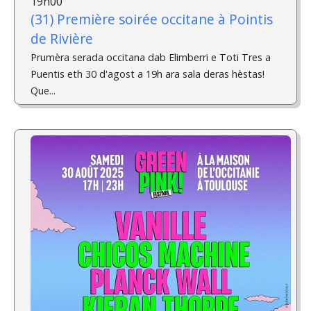
19h00
(31) Première soirée occitane à Pointis
de Rivière
Prumèra serada occitana dab Elimberri e Toti Tres a
Puentis eth 30 d'agost a 19h ara sala deras hèstas!
Que...