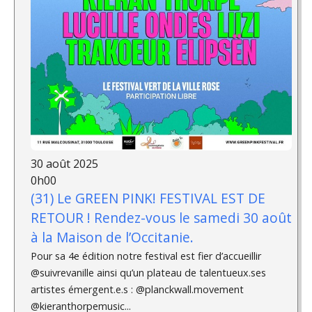
30 août 2025
0h00
(31) Le GREEN PINK! FESTIVAL EST DE
RETOUR ! Rendez-vous le samedi 30 août
à la Maison de l’Occitanie.
Pour sa 4e édition notre festival est fier d’accueillir
@suivrevanille ainsi qu’un plateau de talentueux.ses
artistes émergent.e.s : @planckwall.movement
@kieranthorpemusic...