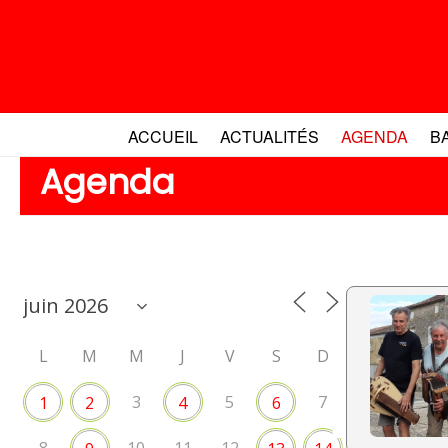
Aller
au
contenu
ACCUEIL
ACTUALITÉS
AGENDA
B
Agenda
L
M
M
J
V
S
D
3
5
7
1
2
4
6