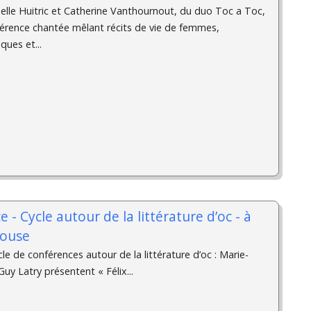
lle Huitric et Catherine Vanthournout, du duo Toc a Toc,
érence chantée mêlant récits de vie de femmes,
ues et...
 - Cycle autour de la littérature d’oc - à
louse
le de conférences autour de la littérature d’oc : Marie-
Guy Latry présentent « Félix...