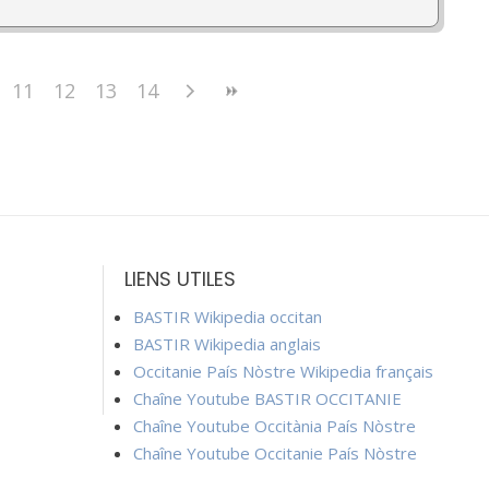
11
12
13
14
LIENS UTILES
BASTIR Wikipedia occitan
BASTIR Wikipedia anglais
Occitanie País Nòstre Wikipedia français
Chaîne Youtube BASTIR OCCITANIE
Chaîne Youtube Occitània País Nòstre
Chaîne Youtube Occitanie País Nòstre