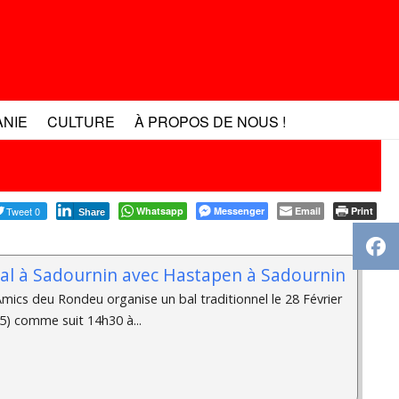
ANIE
CULTURE
À PROPOS DE NOUS !
Tweet 0
Whatsapp
Messenger
Email
Print
Share
Bal à Sadournin avec Hastapen à Sadournin
mics deu Rondeu organise un bal traditionnel le 28 Février
5) comme suit 14h30 à...