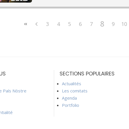
8
3
4
5
6
7
9
10
US
SECTIONS POPULAIRES
Actualités
ie País Nòstre
Les comitats
Agenda
Portfolio
tialité