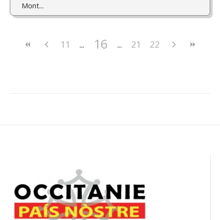
Mont...
16
11
21
22