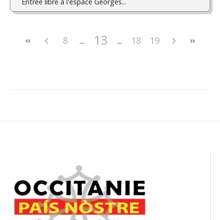
Entrée libre à l'espace Georges...
13
8
18
19