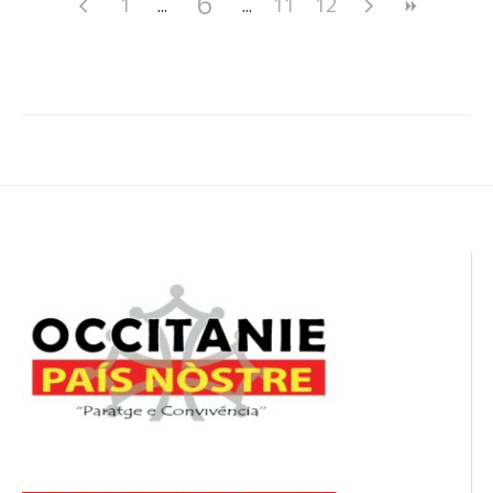
6
1
11
12