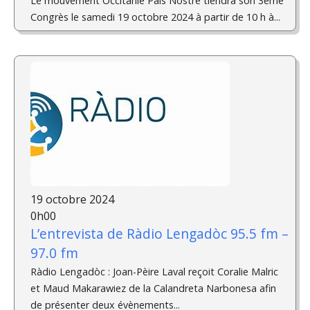
Le mouvement Occitanie Pais Nòstre tiendra son 3éme
Congrès le samedi 19 octobre 2024 à partir de 10 h à...
19 octobre 2024
0h00
L’entrevista de Ràdio Lengadòc 95.5 fm –
97.0 fm
Ràdio Lengadòc : Joan-Pèire Laval reçoit Coralie Malric
et Maud Makarawiez de la Calandreta Narbonesa afin
de présenter deux évènements...