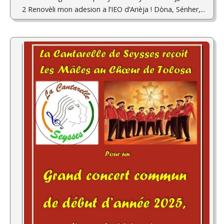
2 Renovèli mon adesion a l’IEO d’Arièja ! Dòna, Sénher,...