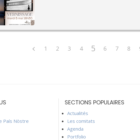
5
1
2
3
4
6
7
8
US
SECTIONS POPULAIRES
Actualités
ie País Nòstre
Les comitats
Agenda
Portfolio